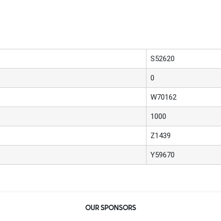
S52620
0
W70162
1000
Z1439
Y59670
OUR SPONSORS