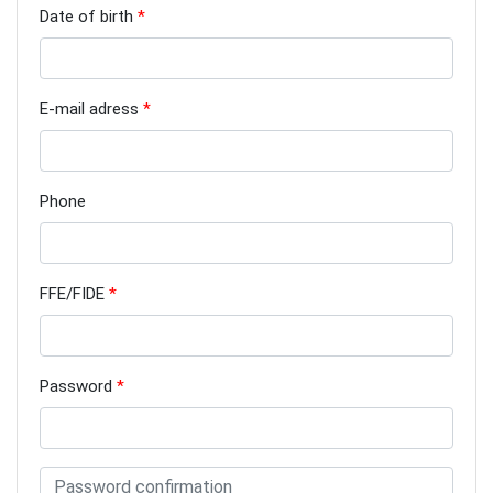
Date of birth
E-mail adress
Lun
Mar
Mer
Jeu
Ven
Sam
Dim
27
28
29
30
31
1
2
3
4
5
6
7
8
9
Phone
10
11
12
13
14
15
16
17
18
19
20
21
22
23
FFE/FIDE
24
25
26
27
28
29
30
31
1
2
3
4
5
6
Password
Aujourd'hui
Effacer
Fermer