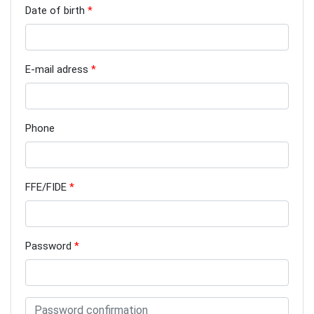
Date of birth
E-mail adress
Lun
Mar
Mer
Jeu
Ven
Sam
Dim
27
28
29
30
31
1
2
3
4
5
6
7
8
9
Phone
10
11
12
13
14
15
16
17
18
19
20
21
22
23
FFE/FIDE
24
25
26
27
28
29
30
31
1
2
3
4
5
6
Password
Aujourd'hui
Effacer
Fermer